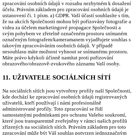
zpracování osobních údajů v rozsahu nezbytném k dosažení
účelu. Právním základem pro zpracování osobních údajů je
ustanovení či. 1 písm. a) GDPR. Vaší účastí souhlasíte s tím,
že na akcích Společnosti mohou být pořizovány fotografie a
videa za účelem marketingové propagace Společnosti a
svým pohybem ve zřetelně označeném prostoru snímaném
označeným fotografem/kameramanem vyjadřujete souhlas s
takovým zpracováváním osobních údajů. V případě
nesouhlasu máte možnost vyhnout se snímanému prostoru.
Máte právo kdykoli účinně namítat proti pořizování
obrazového/obrazově-zvukového záznamu Vaší osoby.
11. UŽIVATELE SOCIÁLNÍCH SÍTÍ
Na sociálních sítích jsou vytvořeny profily naší Společnosti,
kde dochází ke zpracování osobních údajů registrovaných
uživatelů, kteří používají i námi profesionálně
administrované profily. Toto zpracování se řídí
samostatnými podmínkami pro ochranu Vašeho soukromí,
které jsou transparentně zveřejněny v rámci našich profilů
zřízených na sociálních sítích. Právním základem pro toto
zpracování může být Váš souhlas potvrzen jednoznačným