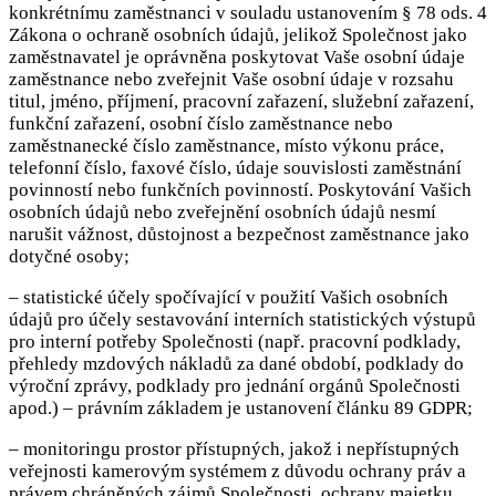
konkrétnímu zaměstnanci v souladu ustanovením § 78 ods. 4
Zákona o ochraně osobních údajů, jelikož Společnost jako
zaměstnavatel je oprávněna poskytovat Vaše osobní údaje
zaměstnance nebo zveřejnit Vaše osobní údaje v rozsahu
titul, jméno, příjmení, pracovní zařazení, služební zařazení,
funkční zařazení, osobní číslo zaměstnance nebo
zaměstnanecké číslo zaměstnance, místo výkonu práce,
telefonní číslo, faxové číslo, údaje souvislosti zaměstnání
povinností nebo funkčních povinností. Poskytování Vašich
osobních údajů nebo zveřejnění osobních údajů nesmí
narušit vážnost, důstojnost a bezpečnost zaměstnance jako
dotyčné osoby;
– statistické účely spočívající v použití Vašich osobních
údajů pro účely sestavování interních statistických výstupů
pro interní potřeby Společnosti (např. pracovní podklady,
přehledy mzdových nákladů za dané období, podklady do
výroční zprávy, podklady pro jednání orgánů Společnosti
apod.) – právním základem je ustanovení článku 89 GDPR;
– monitoringu prostor přístupných, jakož i nepřístupných
veřejnosti kamerovým systémem z důvodu ochrany práv a
právem chráněných zájmů Společnosti, ochrany majetku