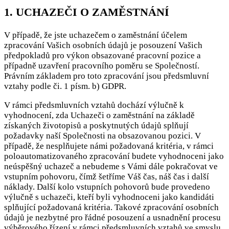
1. UCHAZEČI O ZAMĚSTNÁNÍ
V případě, že jste uchazečem o zaměstnání účelem
zpracování Vašich osobních údajů je posouzení Vašich
předpokladů pro výkon obsazované pracovní pozice a
případně uzavření pracovního poměru se Společností.
Právním základem pro toto zpracování jsou předsmluvní
vztahy podle či. 1 písm. b) GDPR.
V rámci předsmluvních vztahů dochází výlučně k
vyhodnocení, zda Uchazeči o zaměstnání na základě
získaných životopisů a poskytnutých údajů splňují
požadavky naší Společnosti na obsazovanou pozici. V
případě, že nesplňujete námi požadovaná kritéria, v rámci
poloautomatizovaného zpracování budete vyhodnoceni jako
neúspěšný uchazeč a nebudeme s Vámi dále pokračovat ve
vstupním pohovoru, čímž šetříme Váš čas, náš čas i další
náklady. Další kolo vstupních pohovorů bude provedeno
výlučně s uchazeči, kteří byli vyhodnoceni jako kandidáti
splňující požadovaná kritéria. Takové zpracování osobních
údajů je nezbytné pro řádné posouzení a usnadnění procesu
výběrového řízení v rámci předsmluvních vztahů ve smyslu