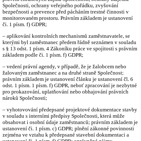
Společnosti, ochrany veřejného pořádku, zvyšování
bezpečnosti a prevence před pácháním trestné činnosti v
monitorovaném prostoru. Právním základem je ustanovení
či. 1 písm. f) GDPR;
– aplikování kontrolních mechanismů zaměstnavatele, se
kterými byl zaměstnanec předem řádně seznámen v souladu
s § 13 odst. 1 písm. 4 Zákoníku práce ve spojitosti s právním
základem podle či. 1 písm. f) GDPR;
– vedení právní agendy, v případě, že je žalobcem nebo
žalovaným zaměstnanec a na druhé straně Společnost;
právním základem je ustanovení článku je ustanovení čl. 6
odst. 1 písm. 1 písm. f) GDPR, neboť zpracování je nezbytné
pro prokazování, uplatňování nebo obhajování právních
nároků Společnosti;
– vyhotovování předepsané projektové dokumentace stavby
v souladu s interními předpisy Společnosti, která může
obsahovat i osobní údaje zaměstnanců; právním základem je
ustanovení či. 1 písm. c) GDPR; plnění zákonné povinnosti
zejména ve vztahu k předepsané stavební dokumentaci a