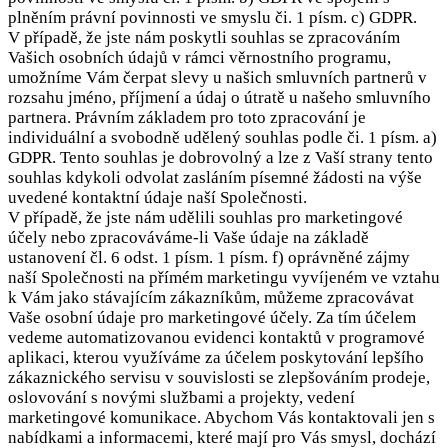
plněním právní povinnosti ve smyslu či. 1 písm. c) GDPR.
V případě, že jste nám poskytli souhlas se zpracováním
Vašich osobních údajů v rámci věrnostního programu,
umožníme Vám čerpat slevy u našich smluvních partnerů v
rozsahu jméno, příjmení a údaj o útratě u našeho smluvního
partnera. Právním základem pro toto zpracování je
individuální a svobodně udělený souhlas podle či. 1 písm. a)
GDPR. Tento souhlas je dobrovolný a lze z Vaší strany tento
souhlas kdykoli odvolat zasláním písemné žádosti na výše
uvedené kontaktní údaje naší Společnosti.
V případě, že jste nám udělili souhlas pro marketingové
účely nebo zpracováváme-li Vaše údaje na základě
ustanovení čl. 6 odst. 1 písm. 1 písm. f) oprávněné zájmy
naší Společnosti na přímém marketingu vyvíjeném ve vztahu
k Vám jako stávajícím zákazníkům, můžeme zpracovávat
Vaše osobní údaje pro marketingové účely. Za tím účelem
vedeme automatizovanou evidenci kontaktů v programové
aplikaci, kterou využíváme za účelem poskytování lepšího
zákaznického servisu v souvislosti se zlepšováním prodeje,
oslovování s novými službami a projekty, vedení
marketingové komunikace. Abychom Vás kontaktovali jen s
nabídkami a informacemi, které mají pro Vás smysl, dochází