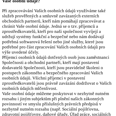
Vaše osobní údaje?
Při zpracovávání Vašich osobních údajů využíváme také
služeb prověřených a smluvně zavázaných externích
obchodních partnerů, kteří nám pomáhají zpracovávat a
chránit Vaše osobní údaje. Jedná se o tzv. příjemců a
zprostředkovatelů, kteří pro naši společnost vyvíjejí a
udržují systémy funkční a bezpečné nebo nám dodávají
potřebná softwarová řešení nebo jiné služby, které jsou
potřebné pro část zpracování Vašich osobních údajů pro
výše uvedené účely.
Příjemci osobních údajů dotčených osob jsou zaměstnanci
Společnosti a obchodní partneři, kteří mají postavení
dodavatelů Společnosti, kteří jsou pravidelně školeni o
postupech zákonného a bezpečného zpracování Vašich
osobních údajů. Všichni příjemci v postavení
zprostředkovatelů jsou právně zavázáni dodržovat o Vašich
osobních údajích mlčenlivost.
Vaše osobní údaje můžeme poskytovat v nezbytně nutném
rozsahu i jiným subjektům při plnění našich zákonných
povinností ve smyslu příslušných právních předpisů v
nezbytně nutném rozsahu (např. Sociální pojišťovna,
zdravotní pojišťovny, daňové úřady, Úřad práce, sociálních