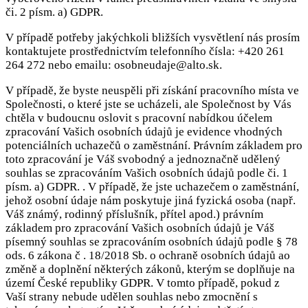
či. 2 písm. a) GDPR.
V případě potřeby jakýchkoli bližších vysvětlení nás prosím
kontaktujete prostřednictvím telefonního čísla:
+420 261
264 272
nebo emailu: osobneudaje@alto.sk.
V případě, že byste neuspěli při získání pracovního místa ve
Společnosti, o které jste se ucházeli, ale Společnost by Vás
chtěla v budoucnu oslovit s pracovní nabídkou účelem
zpracování Vašich osobních údajů je evidence vhodných
potenciálních uchazečů o zaměstnání. Právním základem pro
toto zpracování je Váš svobodný a jednoznačně udělený
souhlas se zpracováním Vašich osobních údajů podle či. 1
písm. a) GDPR. . V případě, že jste uchazečem o zaměstnání,
jehož osobní údaje nám poskytuje jiná fyzická osoba (např.
Váš známý, rodinný příslušník, přítel apod.) právním
základem pro zpracování Vašich osobních údajů je Váš
písemný souhlas se zpracováním osobních údajů podle § 78
ods. 6 zákona č . 18/2018 Sb. o ochraně osobních údajů ao
změně a doplnění některých zákonů, kterým se doplňuje na
území České republiky GDPR. V tomto případě, pokud z
Vaší strany nebude udělen souhlas nebo zmocnění s