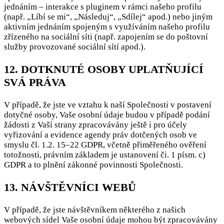
jednáním – interakce s pluginem v rámci našeho profilu
(např. „Líbí se mi“, „Následuj“, „Sdílej“ apod.) nebo jiným
aktivním jednáním spojeným s využíváním našeho profilu
zřízeného na sociální síti (např. zapojením se do poštovní
služby provozované sociální sítí apod.).
12. DOTKNUTÉ OSOBY UPLATŇUJÍCÍ
SVÁ PRÁVA
V případě, že jste ve vztahu k naší Společnosti v postavení
dotyčné osoby, Vaše osobní údaje budou v případě podání
žádosti z Vaší strany zpracovávány ještě i pro účely
vyřizování a evidence agendy práv dotčených osob ve
smyslu čl. 1.2. 15–22 GDPR, včetně přiměřeného ověření
totožnosti, právním základem je ustanovení či. 1 písm. c)
GDPR a to plnění zákonné povinnosti Společnosti.
13. NÁVŠTĚVNÍCI WEBŮ
V případě, že jste návštěvníkem některého z našich
webových sídel Vaše osobní údaje mohou být zpracovávány