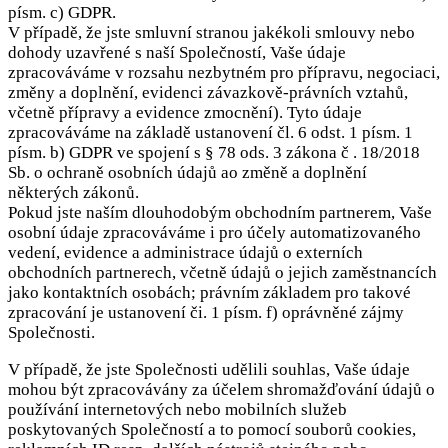
písm. c) GDPR.
V případě, že jste smluvní stranou jakékoli smlouvy nebo
dohody uzavřené s naší Společností, Vaše údaje
zpracováváme v rozsahu nezbytném pro přípravu, negociaci,
změny a doplnění, evidenci závazkově-právních vztahů,
včetně přípravy a evidence zmocnění). Tyto údaje
zpracováváme na základě ustanovení čl. 6 odst. 1 písm. 1
písm. b) GDPR ve spojení s § 78 ods. 3 zákona č . 18/2018
Sb. o ochraně osobních údajů ao změně a doplnění
některých zákonů.
Pokud jste naším dlouhodobým obchodním partnerem, Vaše
osobní údaje zpracováváme i pro účely automatizovaného
vedení, evidence a administrace údajů o externích
obchodních partnerech, včetně údajů o jejich zaměstnancích
jako kontaktních osobách; právním základem pro takové
zpracování je ustanovení či. 1 písm. f) oprávněné zájmy
Společnosti.
V případě, že jste Společnosti udělili souhlas, Vaše údaje
mohou být zpracovávány za účelem shromažďování údajů o
používání internetových nebo mobilních služeb
poskytovaných Společností a to pomocí souborů cookies,