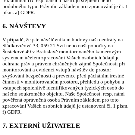
reklamních ID resp. dalších nástrojů stejného nebo
podobného typu. Právním základem pro zpracování je či. 1
písm. a) GDPR.
6. NÁVŠTEVY
V případě, že jste návštěvníkem budovy naší centrály na
Sládkovičové 33, 059 21 Svit nebo naší pobočky na
Šustekové 49 v Bratislavě monitorovaného kamerovým
systémem účelem zpracování Vašich osobních údajů je
ochrana práv a právem chráněných zájmů Společnosti při
monitorování a evidenci vstupů návštěv do prostor
zvyšování bezpečnosti a prevence před pácháním trestné
činnosti v monitorovaném prostoru, přehledu o pohybu a
vstupech spolehlivě identifikovaných fyzických osob do
našeho soukromého objektu. Naše Společnost, resp. námi
pověřená oprávněná osoba Právním základem pro toto
zpracování Vašich osobních údajů je ustanovení či. 1 písm.
f) GDPR.
7. EXTERNÍ UŽIVATELE