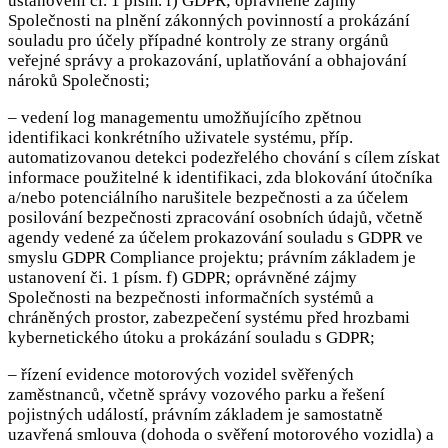
ustanovení či. 1 písm. f) GDPR; oprávněné zájmy
Společnosti na plnění zákonných povinností a prokázání
souladu pro účely případné kontroly ze strany orgánů
veřejné správy a prokazování, uplatňování a obhajování
nároků Společnosti;
– vedení log managementu umožňujícího zpětnou
identifikaci konkrétního uživatele systému, příp.
automatizovanou detekci podezřelého chování s cílem získat
informace použitelné k identifikaci, zda blokování útočníka
a/nebo potenciálního narušitele bezpečnosti a za účelem
posilování bezpečnosti zpracování osobních údajů, včetně
agendy vedené za účelem prokazování souladu s GDPR ve
smyslu GDPR Compliance projektu; právním základem je
ustanovení či. 1 písm. f) GDPR; oprávněné zájmy
Společnosti na bezpečnosti informačních systémů a
chráněných prostor, zabezpečení systému před hrozbami
kybernetického útoku a prokázání souladu s GDPR;
– řízení evidence motorových vozidel svěřených
zaměstnanců, včetně správy vozového parku a řešení
pojistných událostí, právním základem je samostatně
uzavřená smlouva (dohoda o svěření motorového vozidla) a