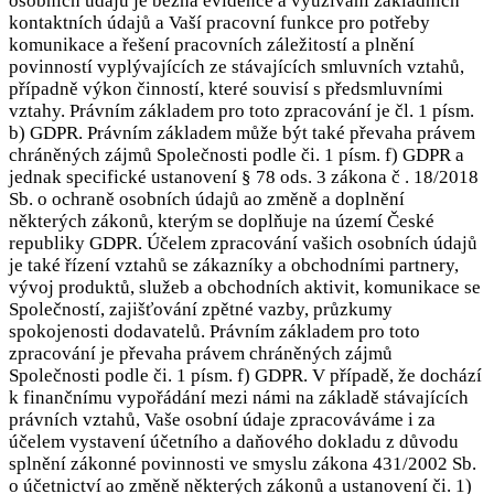
osobních údajů je běžná evidence a využívání základních
kontaktních údajů a Vaší pracovní funkce pro potřeby
komunikace a řešení pracovních záležitostí a plnění
povinností vyplývajících ze stávajících smluvních vztahů,
případně výkon činností, které souvisí s předsmluvními
vztahy. Právním základem pro toto zpracování je čl. 1 písm.
b) GDPR. Právním základem může být také převaha právem
chráněných zájmů Společnosti podle či. 1 písm. f) GDPR a
jednak specifické ustanovení § 78 ods. 3 zákona č . 18/2018
Sb. o ochraně osobních údajů ao změně a doplnění
některých zákonů, kterým se doplňuje na území České
republiky GDPR. Účelem zpracování vašich osobních údajů
je také řízení vztahů se zákazníky a obchodními partnery,
vývoj produktů, služeb a obchodních aktivit, komunikace se
Společností, zajišťování zpětné vazby, průzkumy
spokojenosti dodavatelů. Právním základem pro toto
zpracování je převaha právem chráněných zájmů
Společnosti podle či. 1 písm. f) GDPR. V případě, že dochází
k finančnímu vypořádání mezi námi na základě stávajících
právních vztahů, Vaše osobní údaje zpracováváme i za
účelem vystavení účetního a daňového dokladu z důvodu
splnění zákonné povinnosti ve smyslu zákona 431/2002 Sb.
o účetnictví ao změně některých zákonů a ustanovení či. 1)