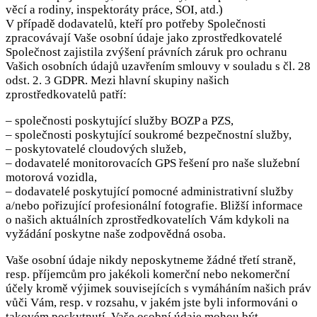
věcí a rodiny, inspektoráty práce, SOI, atd.)
V případě dodavatelů, kteří pro potřeby Společnosti
zpracovávají Vaše osobní údaje jako zprostředkovatelé
Společnost zajistila zvýšení právních záruk pro ochranu
Vašich osobních údajů uzavřením smlouvy v souladu s čl. 28
odst. 2. 3 GDPR. Mezi hlavní skupiny našich
zprostředkovatelů patří:
– společnosti poskytující služby BOZP a PZS,
– společnosti poskytující soukromé bezpečnostní služby,
– poskytovatelé cloudových služeb,
– dodavatelé monitorovacích GPS řešení pro naše služební
motorová vozidla,
– dodavatelé poskytující pomocné administrativní služby
a/nebo pořizující profesionální fotografie. Bližší informace
o našich aktuálních zprostředkovatelích Vám kdykoli na
vyžádání poskytne naše zodpovědná osoba.
Vaše osobní údaje nikdy neposkytneme žádné třetí straně,
resp. příjemcům pro jakékoli komerční nebo nekomerční
účely kromě výjimek souvisejících s vymáháním našich práv
vůči Vám, resp. v rozsahu, v jakém jste byli informováni o
takovém poskytnutí. Vaše osobní údaje mohou být