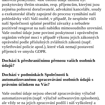
poskytovány třetím stranám, resp. příjemcům, kterými jsou
zejména poštovní doručovatelé, advokátní kanceláře, soudy
a exekutorské úřady zapojené do procesu vymáhání naší
pohledávky vůči Vaší osobě, v případě, že nesplníte vůči
naší Společnosti splatné peněžní závazky a nebudete
pozitivně reagovat na naši nabídku mimosoudního urovnání.
Vaše osobní údaje jsme povinni poskytnout i oprávněným
orgánům veřejné moci v případě výkonu jejich zákonných
oprávnění podle příslušných zvláštních zákonů (např.
vyšetřování policie apod.), které však nemají postavení
příjemců ve smyslu GDPR.
Dochází k přeshraničnímu přenosu vašich osobních
údajů?
Dochází v podmínkách Společnosti k
automatizovanému zpracovávání osobních údajů s
právním účinkem na Vás?
Vaše osobní údaje nejsou obecně zpracovávány výlučně
automatizovaným (např. výlučně softwarovým způsobem),
ale vždy se na jejich zpracování podílí i náš vyškolený a