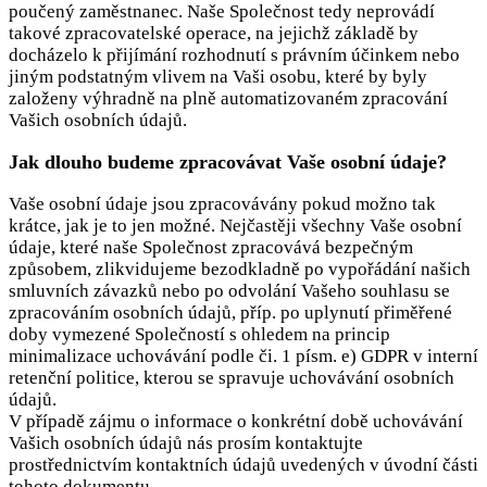
poučený zaměstnanec. Naše Společnost tedy neprovádí
takové zpracovatelské operace, na jejichž základě by
docházelo k přijímání rozhodnutí s právním účinkem nebo
jiným podstatným vlivem na Vaši osobu, které by byly
založeny výhradně na plně automatizovaném zpracování
Vašich osobních údajů.
Jak dlouho budeme zpracovávat Vaše osobní údaje?
Vaše osobní údaje jsou zpracovávány pokud možno tak
krátce, jak je to jen možné. Nejčastěji všechny Vaše osobní
údaje, které naše Společnost zpracovává bezpečným
způsobem, zlikvidujeme bezodkladně po vypořádání našich
smluvních závazků nebo po odvolání Vašeho souhlasu se
zpracováním osobních údajů, příp. po uplynutí přiměřené
doby vymezené Společností s ohledem na princip
minimalizace uchovávání podle či. 1 písm. e) GDPR v interní
retenční politice, kterou se spravuje uchovávání osobních
údajů.
V případě zájmu o informace o konkrétní době uchovávání
Vašich osobních údajů nás prosím kontaktujte
prostřednictvím kontaktních údajů uvedených v úvodní části
tohoto dokumentu.