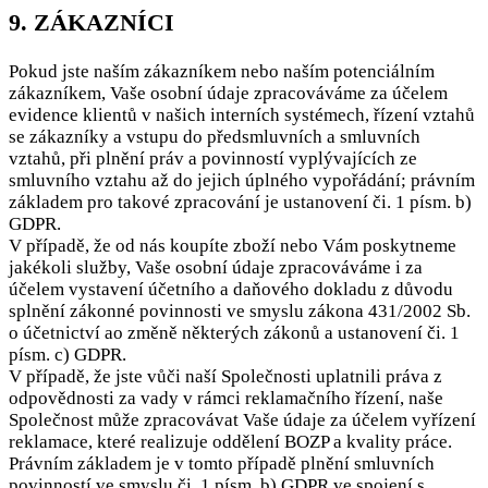
9. ZÁKAZNÍCI
Pokud jste naším zákazníkem nebo naším potenciálním
zákazníkem, Vaše osobní údaje zpracováváme za účelem
evidence klientů v našich interních systémech, řízení vztahů
se zákazníky a vstupu do předsmluvních a smluvních
vztahů, při plnění práv a povinností vyplývajících ze
smluvního vztahu až do jejich úplného vypořádání; právním
základem pro takové zpracování je ustanovení či. 1 písm. b)
GDPR.
V případě, že od nás koupíte zboží nebo Vám poskytneme
jakékoli služby, Vaše osobní údaje zpracováváme i za
účelem vystavení účetního a daňového dokladu z důvodu
splnění zákonné povinnosti ve smyslu zákona 431/2002 Sb.
o účetnictví ao změně některých zákonů a ustanovení či. 1
písm. c) GDPR.
V případě, že jste vůči naší Společnosti uplatnili práva z
odpovědnosti za vady v rámci reklamačního řízení, naše
Společnost může zpracovávat Vaše údaje za účelem vyřízení
reklamace, které realizuje oddělení BOZP a kvality práce.
Právním základem je v tomto případě plnění smluvních
povinností ve smyslu či. 1 písm. b) GDPR ve spojení s