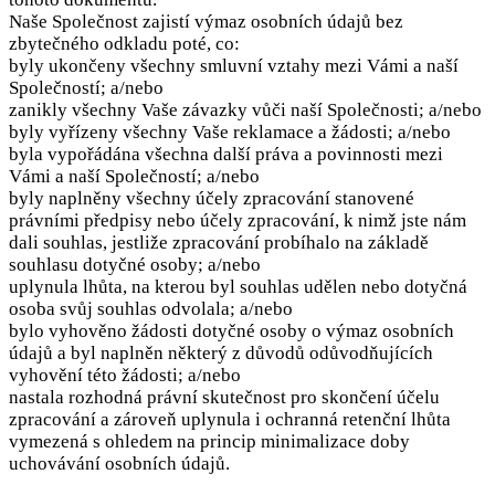
Naše Společnost zajistí výmaz osobních údajů bez
zbytečného odkladu poté, co:
byly ukončeny všechny smluvní vztahy mezi Vámi a naší
Společností; a/nebo
zanikly všechny Vaše závazky vůči naší Společnosti; a/nebo
byly vyřízeny všechny Vaše reklamace a žádosti; a/nebo
byla vypořádána všechna další práva a povinnosti mezi
Vámi a naší Společností; a/nebo
byly naplněny všechny účely zpracování stanovené
právními předpisy nebo účely zpracování, k nimž jste nám
dali souhlas, jestliže zpracování probíhalo na základě
souhlasu dotyčné osoby; a/nebo
uplynula lhůta, na kterou byl souhlas udělen nebo dotyčná
osoba svůj souhlas odvolala; a/nebo
bylo vyhověno žádosti dotyčné osoby o výmaz osobních
údajů a byl naplněn některý z důvodů odůvodňujících
vyhovění této žádosti; a/nebo
nastala rozhodná právní skutečnost pro skončení účelu
zpracování a zároveň uplynula i ochranná retenční lhůta
vymezená s ohledem na princip minimalizace doby
uchovávání osobních údajů.