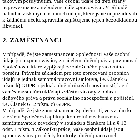
takovým poskytnutím, Vaše osobní údaje od třetí strany
nepřevezmeme a nebudeme dále zpracovávat. V případě
náhodně získaných osobních údajů, které jsme nepožadovali
k žádnému účelu, zpravidla zajišťujeme jejich bezodkladnou
likvidaci.
2. ZAMĚSTNANCI
V případě, že jste zaměstnancem Společnosti Vaše osobní
údaje jsou zpracovávány za účelem plnění práv a povinností
Společnosti, které vyplývají ze založeného pracovního
poměru. Právním základem pro toto zpracování osobních
údajů je jednak samotná pracovní smlouva, i.e. Článek 6 | 1
písm. b) GDPR a jednak plnění různých povinností, které
zaměstnavatelům ukládají zvláštní zákony z oblasti
daňového práva a práva sociálního zabezpečení a pojištění,
i.e. Článek 6 | 2 písm. c) GDPR.
V případě, že jste zaměstnancem Společnosti, ve vztahu ke
kterému Společnost aplikuje kontrolní mechanismus
zaměstnavatele zavedený v souladu s článkem 11 a § 13
odst. 1 písm. 4 Zákoníku práce, Vaše osobní údaje jsou
zpracovávány pro účely kontroly plnění pracovních