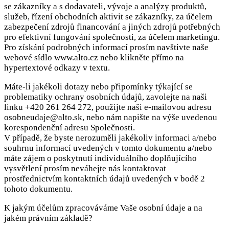
se zákazníky a s dodavateli, vývoje a analýzy produktů,
služeb, řízení obchodních aktivit se zákazníky, za účelem
zabezpečení zdrojů financování a jiných zdrojů potřebných
pro efektivní fungování společnosti, za účelem marketingu.
Pro získání podrobných informací prosím navštivte naše
webové sídlo www.alto.cz nebo klikněte přímo na
hypertextové odkazy v textu.
Máte-li jakékoli dotazy nebo připomínky týkající se
problematiky ochrany osobních údajů, zavolejte na naši
linku
+420 261 264 272
, použijte naši e-mailovou adresu
osobneudaje@alto.sk, nebo nám napište na výše uvedenou
korespondenční adresu Společnosti.
V případě, že byste nerozuměli jakékoliv informaci a/nebo
souhrnu informací uvedených v tomto dokumentu a/nebo
máte zájem o poskytnutí individuálního doplňujícího
vysvětlení prosím neváhejte nás kontaktovat
prostřednictvím kontaktních údajů uvedených v bodě 2
tohoto dokumentu.
K jakým účelům zpracováváme Vaše osobní údaje a na
jakém právním základě?