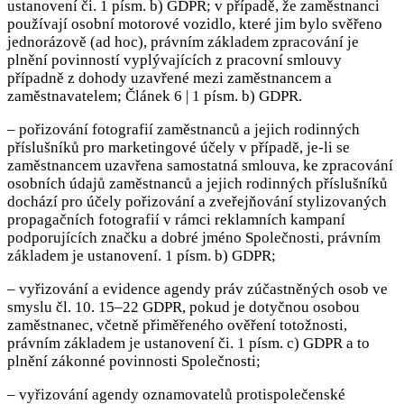
ustanovení či. 1 písm. b) GDPR; v případě, že zaměstnanci
používají osobní motorové vozidlo, které jim bylo svěřeno
jednorázově (ad hoc), právním základem zpracování je
plnění povinností vyplývajících z pracovní smlouvy
případně z dohody uzavřené mezi zaměstnancem a
zaměstnavatelem; Článek 6 | 1 písm. b) GDPR.
– pořizování fotografií zaměstnanců a jejich rodinných
příslušníků pro marketingové účely v případě, je-li se
zaměstnancem uzavřena samostatná smlouva, ke zpracování
osobních údajů zaměstnanců a jejich rodinných příslušníků
dochází pro účely pořizování a zveřejňování stylizovaných
propagačních fotografií v rámci reklamních kampaní
podporujících značku a dobré jméno Společnosti, právním
základem je ustanovení. 1 písm. b) GDPR;
– vyřizování a evidence agendy práv zúčastněných osob ve
smyslu čl. 10. 15–22 GDPR, pokud je dotyčnou osobou
zaměstnanec, včetně přiměřeného ověření totožnosti,
právním základem je ustanovení či. 1 písm. c) GDPR a to
plnění zákonné povinnosti Společnosti;
– vyřizování agendy oznamovatelů protispolečenské