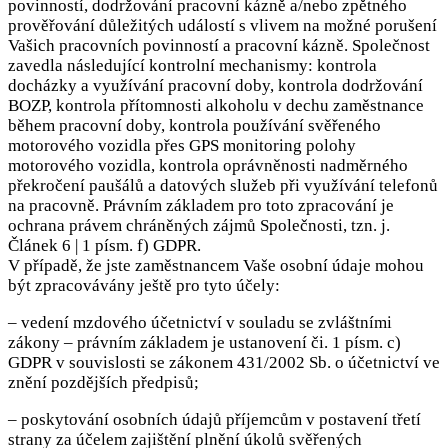
povinností, dodržování pracovní kázně a/nebo zpětného
prověřování důležitých událostí s vlivem na možné porušení
Vašich pracovních povinností a pracovní kázně. Společnost
zavedla následující kontrolní mechanismy: kontrola
docházky a využívání pracovní doby, kontrola dodržování
BOZP, kontrola přítomnosti alkoholu v dechu zaměstnance
během pracovní doby, kontrola používání svěřeného
motorového vozidla přes GPS monitoring polohy
motorového vozidla, kontrola oprávněnosti nadměrného
překročení paušálů a datových služeb při využívání telefonů
na pracovně. Právním základem pro toto zpracování je
ochrana právem chráněných zájmů Společnosti, tzn. j.
Článek 6 | 1 písm. f) GDPR.
V případě, že jste zaměstnancem Vaše osobní údaje mohou
být zpracovávány ještě pro tyto účely:
– vedení mzdového účetnictví v souladu se zvláštními
zákony – právním základem je ustanovení či. 1 písm. c)
GDPR v souvislosti se zákonem 431/2002 Sb. o účetnictví ve
znění pozdějších předpisů;
– poskytování osobních údajů příjemcům v postavení třetí
strany za účelem zajištění plnění úkolů svěřených