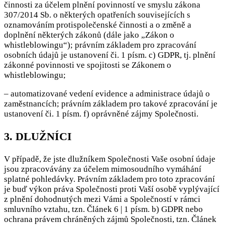
činnosti za účelem plnění povinností ve smyslu zákona
307/2014 Sb. o některých opatřeních souvisejících s
oznamováním protispolečenské činnosti a o změně a
doplnění některých zákonů (dále jako „Zákon o
whistleblowingu“); právním základem pro zpracování
osobních údajů je ustanovení či. 1 písm. c) GDPR, tj. plnění
zákonné povinnosti ve spojitosti se Zákonem o
whistleblowingu;
– automatizované vedení evidence a administrace údajů o
zaměstnancích; právním základem pro takové zpracování je
ustanovení či. 1 písm. f) oprávněné zájmy Společnosti.
3. DLUŽNÍCI
V případě, že jste dlužníkem Společnosti Vaše osobní údaje
jsou zpracovávány za účelem mimosoudního vymáhání
splatné pohledávky. Právním základem pro toto zpracování
je buď výkon práva Společnosti proti Vaší osobě vyplývající
z plnění dohodnutých mezi Vámi a Společností v rámci
smluvního vztahu, tzn. Článek 6 | 1 písm. b) GDPR nebo
ochrana právem chráněných zájmů Společnosti, tzn. Článek