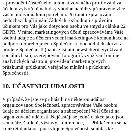
k provádění částečného automatizovaného profilování za
účelem vytvoření nabídky vhodné nabídky připravené více
vašim individuálním potřebám. Při tomto zpracování
nedochází k přijímání žádných rozhodnutí s právním
účinkem pro Vás jako dotyčnou osobu ve smyslu článku 22
GDPR. V rámci marketingových účelů zpracováváme Vaše
osobní údaje za účelem vedení marketingové komunikace na
podporu dobrého jména Společnosti, obchodních aktivit a
prodeje Společností (např. zasílání newsletterů, využívání
sociálních sítí, zveřejňování fotografií, využívání online
analytických nástrojů, provádění marketingových
průzkumů, průzkumů veřejného mínění a průzkumů
Společnosti).
10. ÚČASTNÍCI UDALOSTÍ
V případě, že jste se přihlásili na některou událost
organizovanou Společností, zpracováváme Vaše osobní
údaje za účelem organizace a zabezpečení Vaší účasti na
organizované události. Nejčastěji se jedná o akce jako jsou
semináře, školení, výstavy, konference, … Přihlášením se na
konkrétní událost poskytujete Společnosti souhlas ke